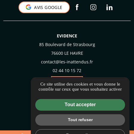
AVIS GOOGLE
EVIDENCE
85 Boulevard de Strasbourg
76600 LE HAVRE
contact@les-inattendus.fr
02 44 10 15 72
Itinéraire
Ce site utilise des cookies et vous donne le
contrôle sur ceux que vous souhaitez activer
Informations complémentaires
Tout accepter
Mentions légales
Politique de confidentialité
Tout refuser
Flux RSS